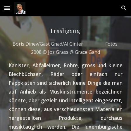
Skip to main content
Skip to navigation
Trashgang 
Boris Dinev/Gast Gnad/Al Ginter                   Fotos 
2008 © Jos Grass @ Grace Gand
Kanister, Abfalleimer, Rohre, gross und kleine
Blechbüchsen, Räder oder einfach nur
Pappkisten sind sicherlich keine Dinge die man
auf Anhieb als Muskinstrumente bezeichnen
könnte, aber gezielt und intelligent eingesetzt,
können diese, aus verschiedensten Materialien
hergestellten Produkte, durchaus
musiktauglich werden. Die luxemburgische