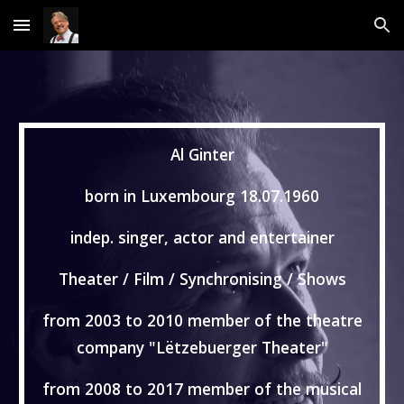
Skip to main content
Skip to navigation
Al Ginter
born in Luxembourg 18.07.1960
indep. singer, actor and entertainer
Theater / Film / Synchronising / Shows
from 2003 to 2010 member of the theatre
company "Lëtzebuerger Theater"
from 2008 to 2017 member of the musical