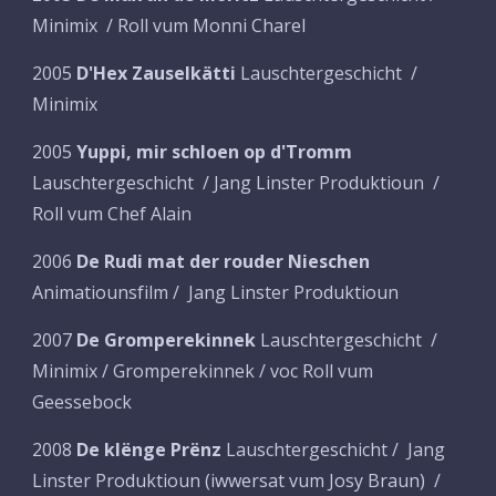
Minimix / Roll vum Monni Charel
2005
D'Hex Zauselkätti
Lauschtergeschicht /
Minimix
2005
Yuppi, mir schloen op d'Tromm
Lauschtergeschicht / Jang Linster Produktioun /
Roll vum Chef Alain
2006
De Rudi mat der rouder Nieschen
Animatiounsfilm / Jang Linster Produktioun
2007
De Gromperekinnek
Lauschtergeschicht /
Minimix / Gromperekinnek / voc Roll vum
Geessebock
2008
De klënge Prënz
Lauschtergeschicht / Jang
Linster Produktioun (iwwersat vum Josy Braun) /