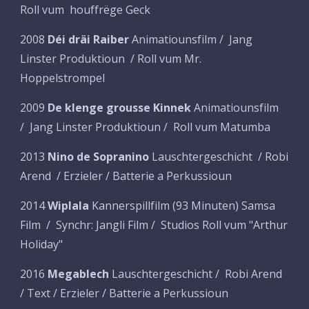
Roll vum houffrëge Geck
2008
Déi dräi Raiber
Animatiounsfilm / Jang
Linster Produktioun / Roll vum Mr.
Hoppelstrompel
2009
De klenge grousse Kinnek
Animatiounsfilm
/ Jang Linster Produktioun / Roll vum Matumba
2013
Nino de Sopranino
Lauschtergeschicht / Robi
Arend / Erzieler / Batterie a Perkussioun
2014
Wiplala
Kannerspillfilm (93 Minuten) Samsa
Film / Synchr: Jangli Film / Studios Roll vum "Arthur
Holiday"
2016
Megablech
Lauschtergeschicht / Robi Arend
/ Text / Erzieler / Batterie a Perkussioun