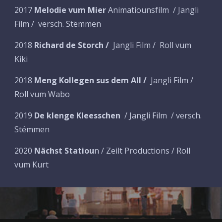
2017
Melodie vum Mier
Animatiounsfilm / Jangli
Film / versch. Stëmmen
2018
Richard de Storch /
Jangli Film / Roll vum
Kiki
2018
Meng Kollegen sus dem All
/
Jangli Film /
Roll vum
Wabo
2019
De klenge Kleesschen
/ Jangli Film / versch.
Stëmmen
2020
Nächst Statiou
n / Zeilt Productions / Roll
vum Kurt