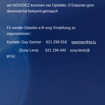
am NOV/DEZ kommen nei Optrëtter. D'Datumer ginn
deemnächst bekannt gemaach
Fir weider Detailer a fir eng Virstellung ze
organiséieren :
Kontakt: Guy Geimer 621 298 918
ggeimer@pt.lu
(Susy Lentz 621 194 440 susy.lentz@
pt.lu)