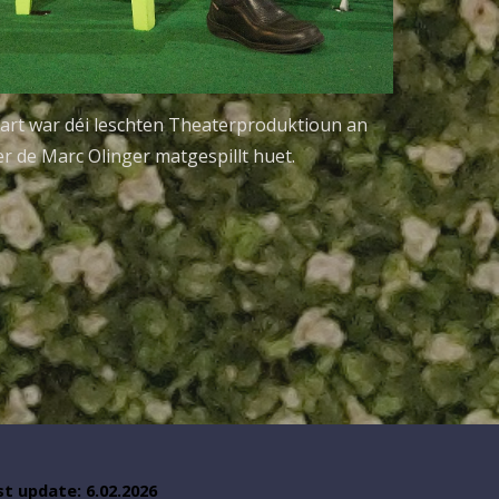
rt war déi leschten Theaterproduktioun an 
er de Marc Olinger matgespillt huet.
st update:
6
.
02
.202
6