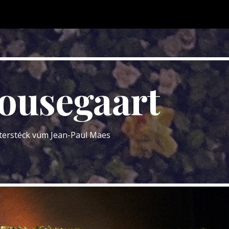
ip to main content
Skip to navigat
ousegaart
terstéck vum Jean-Paul Maes