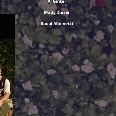
Al Ginter
Mady Durrer
Raoul Albonetti