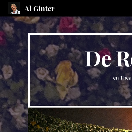
Al Ginter
Sk
De R
en Thea