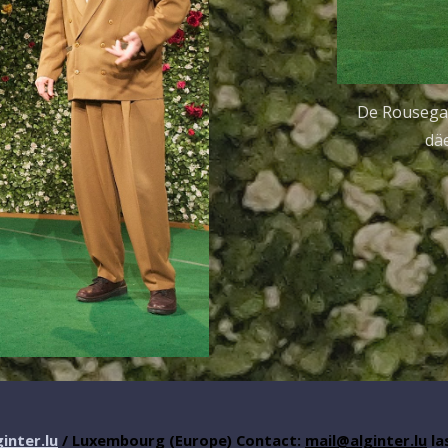
De Rousegaa
dä
inter.lu
/ Luxembourg (Europe) Contact:
mail@alginter.lu
la