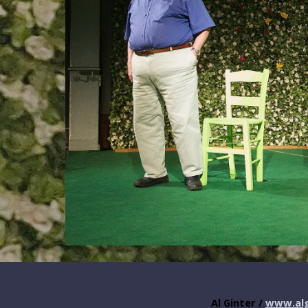
Al Ginter /
www.alg